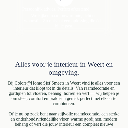
Persoonlijk advies. Perfect afgestemd.
We kijken naar jouw ruimte, licht en
woonstijl. Zo ontstaat een oplossing die écht
bij je past.
Alles voor je interieur in Weert en
omgeving.
Bij Colors@Home Sjef Smeets in Weert vind je alles voor een
interieur dat klopt tot in de details. Van raamdecoratie en
gordijnen tot vloeren, behang, horren en verf — wij helpen je
om sfeer, comfort en praktisch gemak perfect met elkaar te
combineren.
Of je nu op zoek bent naar stijlvolle raamdecoratie, een sterke
en onderhoudsvriendelijke vloer, warme gordijnen, modern
behang of verf die jouw interieur een compleet nieuwe