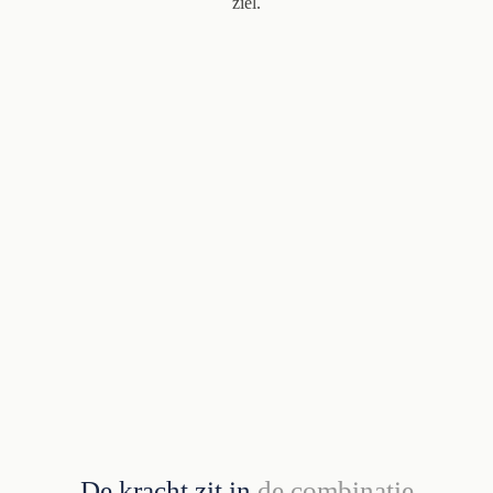
ziel.
De kracht zit in
de combinatie