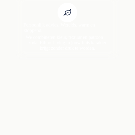
Persoonlijk advies. Werelds, warm en
kloppend.
We combineren kleur, textuur en patroon —
zodat Ethno Living in jouw huis karakter
krijgt zonder druk te worden.