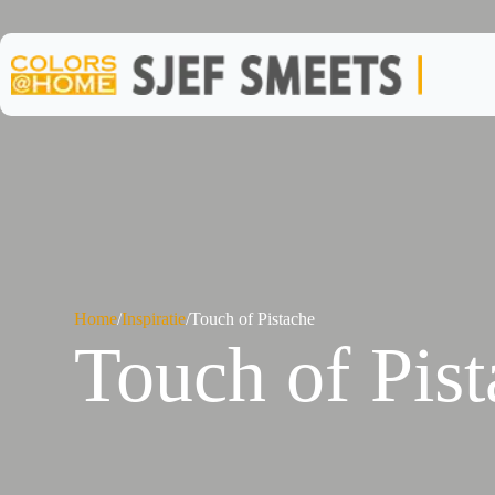
Ga
naar
de
inhoud
Home
/
Inspiratie
/
Touch of Pistache
Touch of Pis