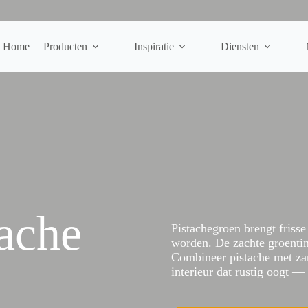
Home
Producten
Inspiratie
Diensten
tache
Pistachegroen brengt frisse
worden. De zachte groentint
Combineer pistache met zan
interieur dat rustig oogt — 