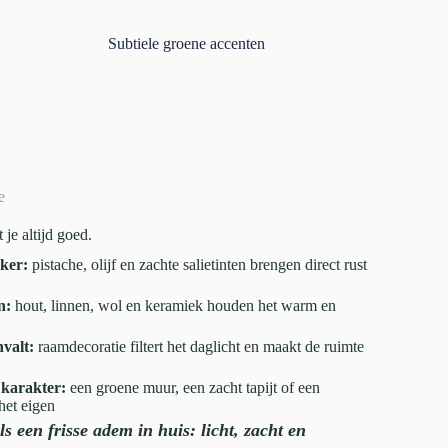
Subtiele groene accenten
e
 je altijd goed.
aker:
pistache, olijf en zachte salietinten brengen direct rust
n:
hout, linnen, wol en keramiek houden het warm en
nvalt:
raamdecoratie filtert het daglicht en maakt de ruimte
 karakter:
een groene muur, een zacht tapijt of een
het eigen
als een frisse adem in huis: licht, zacht en