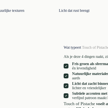
uurlijke texturen
Licht dat rust brengt
Wat typeert
Touch of Pistach
Als je deze 4 dingen raakt, zit
Fris groen als sfeerm
én levendigheid
Natuurlijke materiale
aards
Licht dat zacht binne
lichter en vriendelijker
Subtiele accenten met
verfijnd patroon maakt 
Touch of Pistache
voelt 