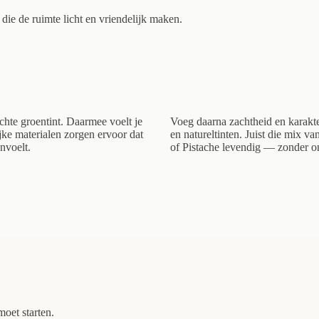
n die de ruimte licht en vriendelijk maken.
achte groentint. Daarmee voelt je
Voeg daarna zachtheid en karakter
jke materialen zorgen ervoor dat
en natureltinten. Juist die mix va
anvoelt.
of Pistache levendig — zonder on
moet starten.